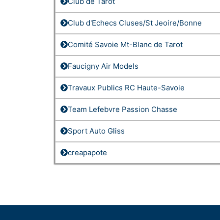
Club de Tarot
Club d'Echecs Cluses/St Jeoire/Bonne
Comité Savoie Mt-Blanc de Tarot
Faucigny Air Models
Travaux Publics RC Haute-Savoie
Team Lefebvre Passion Chasse
Sport Auto Gliss
creapapote